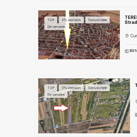
TEREN
TOP
0% comision
Exclusivitate
Strad
De vanzare
Cum
801
TOP
0% comision
Exclusivitate
De vanzare