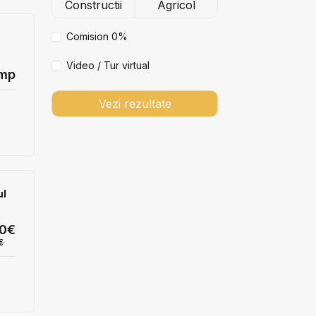
Constructii
Agricol
Comision 0%
Video / Tur virtual
mp
Vezi rezultate
ul
00€
€