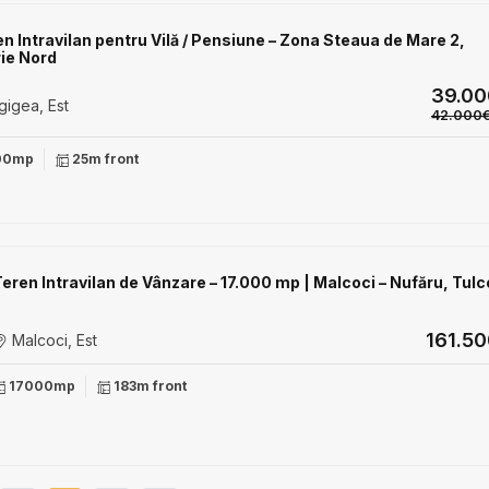
n Intravilan pentru Vilă / Pensiune – Zona Steaua de Mare 2,
rie Nord
39.0
igea, Est
42.000
00mp
25m front
Teren Intravilan de Vânzare – 17.000 mp | Malcoci – Nufăru, Tul
161.5
Malcoci, Est
17000mp
183m front