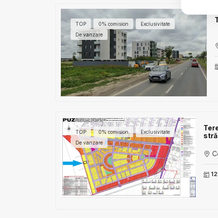
T
TOP
0% comision
Exclusivitate
De vanzare
Tere
TOP
0% comision
Exclusivitate
stră
De vanzare
Co
12