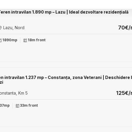
eren intravilan 1.890 mp – Lazu | Ideal dezvoltare rezidențială
70€/
Lazu, Nord
1890mp
18m front
n intravilan 1.237 mp – Constanța, zona Veterani | Deschidere l
zi
125€
nstanta, Km 5
37mp
33m front