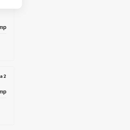
mp
a 2
/mp