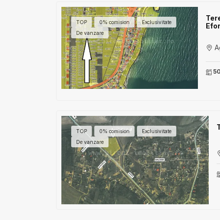
Tere
TOP
0% comision
Exclusivitate
Efo
De vanzare
Ag
5
TOP
0% comision
Exclusivitate
De vanzare