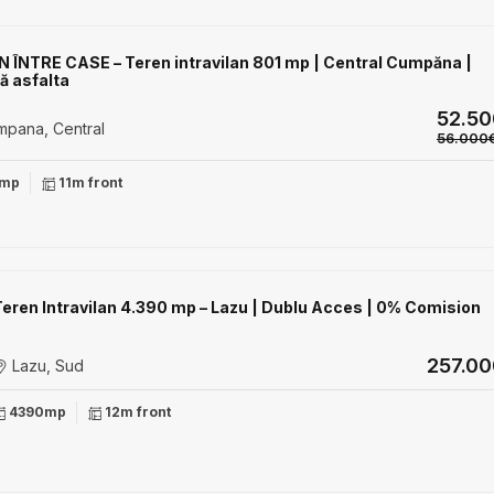
 ÎNTRE CASE – Teren intravilan 801 mp | Central Cumpăna |
ă asfalta
52.5
pana, Central
56.000
mp
11m front
Teren Intravilan 4.390 mp – Lazu | Dublu Acces | 0% Comision
257.0
Lazu, Sud
4390mp
12m front