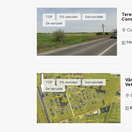
Teren
TOP
0% comision
Exclusivitate
Cons
De vanzare
Con
70
Vân
TOP
0% comision
Exclusivitate
Vet
De vanzare
C
6