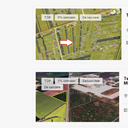
TOP
0% comision
De vanzare
Te
TOP
0% comision
Exclusivitate
M
De vanzare