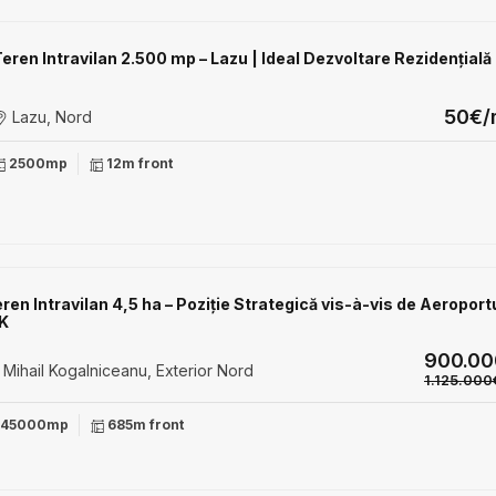
Teren Intravilan 2.500 mp – Lazu | Ideal Dezvoltare Rezidențială
50€/
Lazu, Nord
2500mp
12m front
ren Intravilan 4,5 ha – Poziție Strategică vis-à-vis de Aeroport
K
900.0
Mihail Kogalniceanu, Exterior Nord
1.125.000
45000mp
685m front