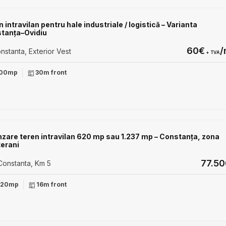
 intravilan pentru hale industriale / logistică – Varianta
tanța–Ovidiu
60€
/
stanta, Exterior Vest
+ TVA
00mp
30m front
zare teren intravilan 620 mp sau 1.237 mp – Constanța, zona
erani
77.5
onstanta, Km 5
20mp
16m front