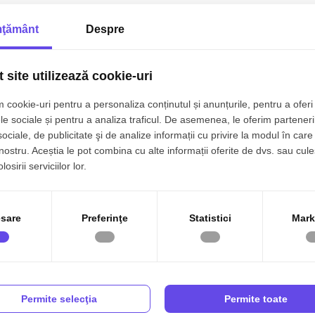
ţământ
Despre
n Intravilan 5.000 mp – Perfect pentru Parc Fotovoltaic, Hale s
zare
155.0
gea, Est
 site utilizează cookie-uri
160.000
 cookie-uri pentru a personaliza conținutul și anunțurile, pentru a oferi 
00mp
266m front
le sociale și pentru a analiza traficul. De asemenea, le oferim parteneri
sociale, de publicitate şi de analize informații cu privire la modul în care 
 nostru. Aceștia le pot combina cu alte informații oferite de dvs. sau cule
osirii serviciilor lor.
 Teren pentru Vilă / Pensiune, cu toate utilitatile –
orie N
sare
Preferinţe
Statistici
Mark
39.5
Eforie Nord, Central
45.000
489mp
9m front
Permite selecţia
Permite toate