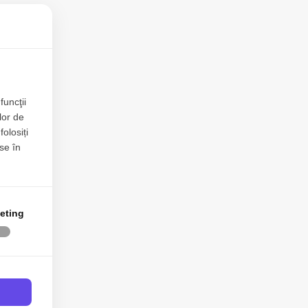
au
00€
€
funcţii
lor de
folosiți
se în
eting
00€
€