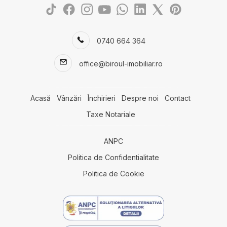
Case de vanzare in Constanta Tomis II
Case de vanzare in Constanta Km 4-5
Case de vanzare in Dobromir
0740 664 364
Terenuri de vanzare
Terenuri de vanzare in Agigea
office@biroul-imobiliar.ro
Terenuri de vanzare in Lazu
Terenuri de vanzare in Cumpana
Terenuri de vanzare in Constanta
Acasă
Vânzări
Închirieri
Despre noi
Contact
Terenuri de vanzare in Lazu Nord
Taxe Notariale
Terenuri de vanzare in Constanta Km 5
Terenuri de vanzare in Eforie Nord
ANPC
Terenuri de vanzare in Constanta Exterior Vest
Terenuri de vanzare in Fetesti Est
Politica de Confidentialitate
Terenuri de vanzare in Fetesti
Politica de Cookie
Spatii comerciale de vanzare
Spatii comerciale de vanzare in Mihail Kogalniceanu
Spatii comerciale de vanzare in Lazu Sud