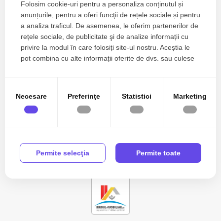
Folosim cookie-uri pentru a personaliza conținutul și
anunțurile, pentru a oferi funcţii de rețele sociale și pentru
a analiza traficul. De asemenea, le oferim partenerilor de
Zone de top case de vanzare
rețele sociale, de publicitate şi de analize informații cu
Case de vanzare in Constanta Tomis II
privire la modul în care folosiți site-ul nostru. Aceștia le
Case de vanzare in Constanta Km 4-5
pot combina cu alte informații oferite de dvs. sau culese
Numar de camere case de vanzare
în urma folosirii serviciilor lor.
Case de vanzare 3 camere
Apartamente de vanzare
Necesare
Preferinţe
Statistici
Marketing
Apartamente de vanzare in Ovidiu
Vezi mai mult
Apartamente de vanzare in Ovidiu Est
Apartamente de vanzare in Constanta
Apartamente de vanzare in Constanta Km 4-5
Permite selecţia
Permite toate
Apartamente de vanzare in Mamaia
Apartamente de vanzare in Mamaia Nord
Case de vanzare
Case de vanzare in Constanta
Case de vanzare in Cumpana Central
Case de vanzare in Cumpana