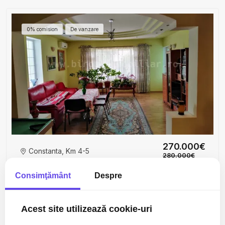
0% comision
De vanzare
270.000€
Constanta, Km 4-5
280.000€
Vânzare Vilă P+1+Pod+Beci – Ideală pentru 2 Familii
Consimţământ
Despre
– Constanța
8 camere
4 bai
260mp
Acest site utilizează cookie-uri