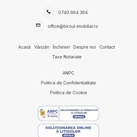
Case de vanzare in Constanta Km 4-5
0740 664 364
Case de vanzare in Dobromir
Terenuri de vanzare
office@biroul-imobiliar.ro
Terenuri de vanzare in Agigea
Terenuri de vanzare in Lazu
Terenuri de vanzare in Cumpana
Acasă
Vânzări
Închirieri
Despre noi
Contact
Terenuri de vanzare in Constanta
Taxe Notariale
Terenuri de vanzare in Lazu Nord
Terenuri de vanzare in Constanta Km 5
ANPC
Terenuri de vanzare in Eforie Nord
Terenuri de vanzare in Constanta Exterior Vest
Politica de Confidentialitate
Terenuri de vanzare in Fetesti Est
Politica de Cookie
Terenuri de vanzare in Fetesti
Spatii comerciale de vanzare
Spatii comerciale de vanzare in Mihail Kogalniceanu
Spatii comerciale de vanzare in Lazu Sud