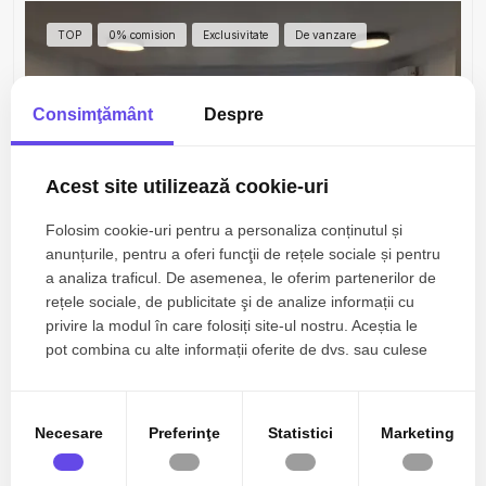
TOP
0% comision
Exclusivitate
De vanzare
Consimţământ
Despre
Acest site utilizează cookie-uri
Folosim cookie-uri pentru a personaliza conținutul și
anunțurile, pentru a oferi funcţii de rețele sociale și pentru
a analiza traficul. De asemenea, le oferim partenerilor de
100.000€
Ovidiu, Est
+ TVA
rețele sociale, de publicitate şi de analize informații cu
Direct dezvoltator | 0% Comision – Apartament 2
privire la modul în care folosiți site-ul nostru. Aceștia le
camere cu vedere frontală la lac
pot combina cu alte informații oferite de dvs. sau culese
în urma folosirii serviciilor lor.
2 camere
2 bai
83mp
Necesare
Preferinţe
Statistici
Marketing