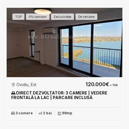
TOP
0% comision
Exclusivitate
De vanzare
120.000€
Ovidiu, Est
+ TVA
🌅 DIRECT DEZVOLTATOR: 3 CAMERE | VEDERE
FRONTALĂ LA LAC | PARCARE INCLUSĂ
3 camere
2 bai
99mp