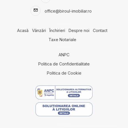
Terenuri de vanzare in Agigea
office@biroul-imobiliar.ro
Terenuri de vanzare in Lazu
Terenuri de vanzare in Cumpana
Terenuri de vanzare in Constanta
Acasă
Vânzări
Închirieri
Despre noi
Contact
Terenuri de vanzare in Lazu Nord
Taxe Notariale
Terenuri de vanzare in Constanta Km 5
Terenuri de vanzare in Eforie Nord
ANPC
Terenuri de vanzare in Constanta Exterior Vest
Terenuri de vanzare in Fetesti Est
Politica de Confidentialitate
Terenuri de vanzare in Fetesti
Politica de Cookie
Spatii comerciale de vanzare
Spatii comerciale de vanzare in Mihail Kogalniceanu
Spatii comerciale de vanzare in Lazu Sud