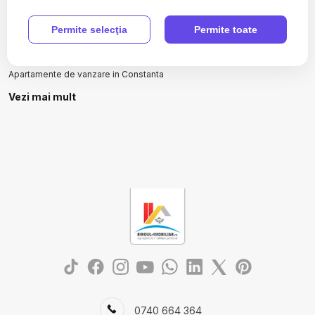
Case de vanzare in Cumpana Central
Numar de camere case de vanzare
Permite selecţia
Permite toate
Case de vanzare 3 camere
Apartamente de vanzare
Apartamente de vanzare in Constanta
Apartamente de vanzare in Ovidiu
Vezi mai mult
Apartamente de vanzare in Ovidiu Est
Apartamente de vanzare in Constanta Km 4-5
Apartamente de vanzare in Mamaia
Apartamente de vanzare in Mamaia Nord
Apartamente de vanzare in Constanta Aurel Vlaicu
Case de vanzare
Case de vanzare in Constanta
Case de vanzare in Cumpana Central
Case de vanzare in Cumpana
Case de vanzare in Constanta Tomis II
Case de vanzare in Constanta Km 4-5
Case de vanzare in Dobromir
0740 664 364
Terenuri de vanzare