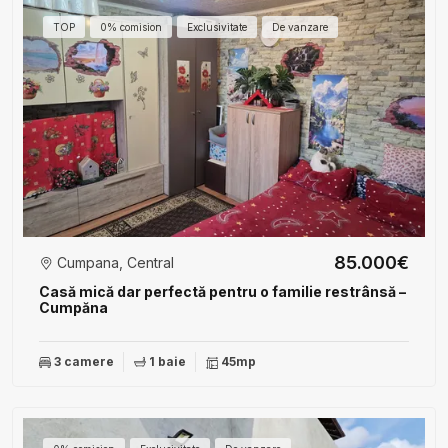
TOP
0% comision
Exclusivitate
De vanzare
85.000€
Cumpana, Central
Casă mică dar perfectă pentru o familie restrânsă –
Cumpăna
3 camere
1 baie
45mp