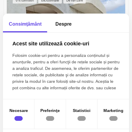
0% comision
Exclusivitate
De vanzare
Consimţământ
Despre
Acest site utilizează cookie-uri
Folosim cookie-uri pentru a personaliza conținutul și
anunțurile, pentru a oferi funcţii de rețele sociale și pentru
a analiza traficul. De asemenea, le oferim partenerilor de
250.000€
Cumpana, Central
rețele sociale, de publicitate şi de analize informații cu
Vânzare Vilă P+1+Pod în Zonă Liniștită din Cumpana
privire la modul în care folosiți site-ul nostru. Aceștia le
pot combina cu alte informații oferite de dvs. sau culese
în urma folosirii serviciilor lor.
3 camere
2 bai
220mp
Necesare
Preferinţe
Statistici
Marketing
Zone de top case de vanzare