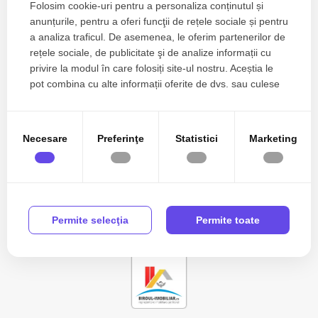
Folosim cookie-uri pentru a personaliza conținutul și
anunțurile, pentru a oferi funcţii de rețele sociale și pentru
a analiza traficul. De asemenea, le oferim partenerilor de
Zone de top apartamente de vanzare
rețele sociale, de publicitate şi de analize informații cu
Apartamente de vanzare in Mamaia Nord
privire la modul în care folosiți site-ul nostru. Aceștia le
Numar de camere apartamente de vanzare
pot combina cu alte informații oferite de dvs. sau culese
în urma folosirii serviciilor lor.
Apartamente de vanzare 2 camere
Apartamente de vanzare
Apartamente de vanzare in Constanta
Necesare
Preferinţe
Statistici
Marketing
Apartamente de vanzare in Ovidiu
Vezi mai mult
Apartamente de vanzare in Ovidiu Est
Apartamente de vanzare in Constanta Km 4-5
Apartamente de vanzare in Mamaia
Permite selecţia
Permite toate
Apartamente de vanzare in Mamaia Nord
Apartamente de vanzare in Constanta Aurel Vlaicu
Case de vanzare
Case de vanzare in Constanta
Case de vanzare in Cumpana Central
Case de vanzare in Cumpana