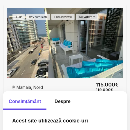
TOP
0% comision
Exclusivitate
De vanzare
115.000€
Mamaia, Nord
119.000€
Reducere preț – Apartament 2 camere cu vedere la
Consimţământ
Despre
mare & lac – Mamaia
2 camere
1 baie
54mp
Acest site utilizează cookie-uri