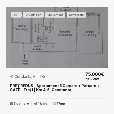
TOP
0% comision
Exclusivitate
De vanzare
75.000€
Constanta, Km 4-5
76.000€
PREȚ REDUS – Apartament 3 Camere + Parcare +
GAZE – Etaj 1 | Km 4-5, Constanta
3 camere
1 baie
47mp