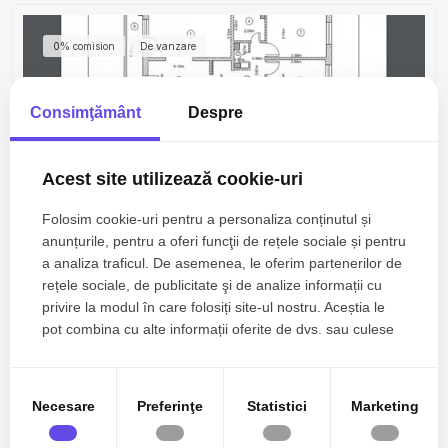
0% comision
De vanzare
Consimţământ
Despre
Acest site utilizează cookie-uri
Folosim cookie-uri pentru a personaliza conținutul și
anunțurile, pentru a oferi funcţii de rețele sociale și pentru
a analiza traficul. De asemenea, le oferim partenerilor de
115.000€
Constanta, Km 4-5
rețele sociale, de publicitate şi de analize informații cu
privire la modul în care folosiți site-ul nostru. Aceștia le
Apartament 3 Camere Decomandat – Confort 1 –
Km 4-5, Constanța
pot combina cu alte informații oferite de dvs. sau culese
în urma folosirii serviciilor lor.
3 camere
2 bai
65mp
Necesare
Preferinţe
Statistici
Marketing