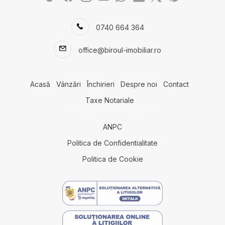
Case de vanzare in Cumpana
Case de vanzare in Constanta Tomis II
0740 664 364
Case de vanzare in Constanta Km 4-5
Case de vanzare in Dobromir
office@biroul-imobiliar.ro
Terenuri de vanzare
Terenuri de vanzare in Agigea
Terenuri de vanzare in Lazu
Acasă
Vânzări
Închirieri
Despre noi
Contact
Terenuri de vanzare in Cumpana
Taxe Notariale
Terenuri de vanzare in Constanta
Terenuri de vanzare in Lazu Nord
ANPC
Terenuri de vanzare in Constanta Km 5
Terenuri de vanzare in Eforie Nord
Politica de Confidentialitate
Terenuri de vanzare in Constanta Exterior Vest
Politica de Cookie
Terenuri de vanzare in Fetesti Est
Terenuri de vanzare in Fetesti
Spatii comerciale de vanzare
Spatii comerciale de vanzare in Mihail Kogalniceanu
Spatii comerciale de vanzare in Lazu Sud