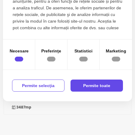
anunțurile, pentru a oferi funcţii de rețele sociale și pentru
0% comision
De vanzare
a analiza traficul. De asemenea, le oferim partenerilor de
rețele sociale, de publicitate şi de analize informații cu
privire la modul în care folosiți site-ul nostru. Aceștia le
pot combina cu alte informații oferite de dvs. sau culese
în urma folosirii serviciilor lor.
Necesare
Preferinţe
Statistici
Marketing
23€/mp
Cumpana, Exterior Sud
Permite selecţia
Permite toate
Vânzare Teren Intravilan pentru Casă/Vilă sau Alte
Proiecte
3487mp