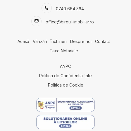
Terenuri de vanzare
0740 664 364
Terenuri de vanzare in Agigea
Terenuri de vanzare in Lazu
office@biroul-imobiliar.ro
Terenuri de vanzare in Cumpana
Terenuri de vanzare in Constanta
Terenuri de vanzare in Lazu Nord
Acasă
Vânzări
Închirieri
Despre noi
Contact
Terenuri de vanzare in Constanta Km 5
Taxe Notariale
Terenuri de vanzare in Eforie Nord
Terenuri de vanzare in Constanta Exterior Vest
Terenuri de vanzare in Fetesti Est
ANPC
Terenuri de vanzare in Fetesti
Politica de Confidentialitate
Spatii comerciale de vanzare
Politica de Cookie
Spatii comerciale de vanzare in Mihail Kogalniceanu
Spatii comerciale de vanzare in Lazu Sud