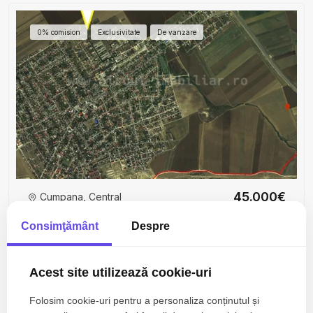
0% comision
Exclusivitate
De vanzare
45.000€
Cumpana, Central
Teren intravilan 500 mp | Stradă asfaltată | Utilități
Consimţământ
Despre
| 0% comision
507mp
Acest site utilizează cookie-uri
Folosim cookie-uri pentru a personaliza conținutul și