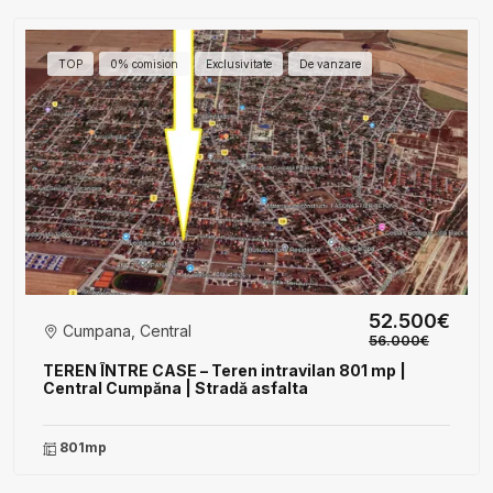
TOP
0% comision
Exclusivitate
De vanzare
52.500€
Cumpana, Central
56.000€
TEREN ÎNTRE CASE – Teren intravilan 801 mp |
Central Cumpăna | Stradă asfalta
801mp