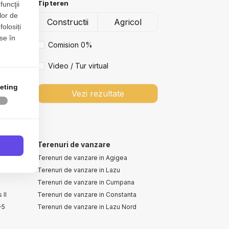
Tip teren
funcţii
lor de
Constructii
Agricol
folosiți
se în
Comision 0%
Video / Tur virtual
eting
Vezi rezultate
Terenuri de vanzare
Terenuri de vanzare in Agigea
l
Terenuri de vanzare in Lazu
Terenuri de vanzare in Cumpana
 II
Terenuri de vanzare in Constanta
-5
Terenuri de vanzare in Lazu Nord
Terenuri de vanzare in Constanta Km 5