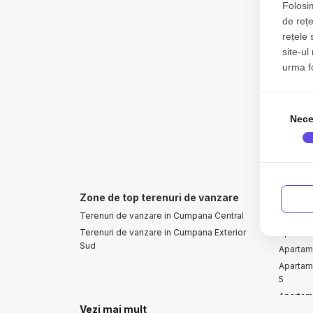
Folosim
de rețe
rețele 
site-ul
urma fol
Nece
Zone de top terenuri de vanzare
Aparta
Terenuri de vanzare in Cumpana Central
Apartam
Terenuri de vanzare in Cumpana Exterior
Apartame
Sud
Apartam
Apartam
5
Apartam
Vezi mai mult
Apartam