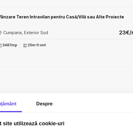
Vânzare Teren Intravilan pentru Casă/Vilă sau Alte Proiecte
23€/
Cumpana, Exterior Sud
3487mp
25m front
ţământ
Despre
 site utilizează cookie-uri