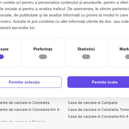
 cookie-uri pentru a personaliza conținutul și anunțurile, pentru a oferi 
le sociale și pentru a analiza traficul. De asemenea, le oferim parteneri
sociale, de publicitate şi de analize informații cu privire la modul în care 
 nostru. Aceștia le pot combina cu alte informații oferite de dvs. sau cule
osirii serviciilor lor.
sare
Preferinţe
Statistici
Mark
mente de vanzare
Case de vanzare
Permite selecţia
Permite toate
ente de vanzare in Ovidiu
Case de vanzare in Constanta
nte de vanzare in Ovidiu Est
Case de vanzare in Cumpana Centra
ente de vanzare in Constanta
Case de vanzare in Cumpana
ente de vanzare in Constanta Km 4-
Case de vanzare in Constanta Tomis
Case de vanzare in Constanta Km 4
ente de vanzare in Mamaia
Case de vanzare in Dobromir
ente de vanzare in Mamaia Nord