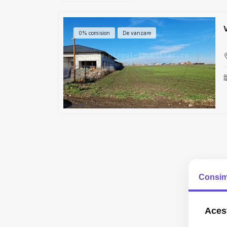
0% comision
De vanzare
Consim
Acest