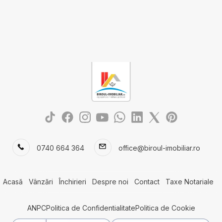
0740 664 364
office@biroul-imobiliar.ro
Acasă
Vânzări
Închirieri
Despre noi
Contact
Taxe Notariale
ANPC
Politica de Confidentialitate
Politica de Cookie