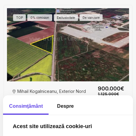
TOP
0% comision
Exclusivitate
De vanzare
900.000€
Mihail Kogalniceanu, Exterior Nord
1.125.000€
Teren Intravilan 4,5 ha – Poziție Strategică vis-à-vis
Consimţământ
Despre
de Aeroportul MK
45000mp
Acest site utilizează cookie-uri