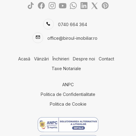
Case de vanzare in Dobromir
Terenuri de vanzare
Terenuri de vanzare in Agigea
0740 664 364
Terenuri de vanzare in Lazu
Terenuri de vanzare in Cumpana
office@biroul-imobiliar.ro
Terenuri de vanzare in Constanta
Terenuri de vanzare in Lazu Nord
Terenuri de vanzare in Constanta Km 5
Acasă
Vânzări
Închirieri
Despre noi
Contact
Terenuri de vanzare in Eforie Nord
Taxe Notariale
Terenuri de vanzare in Constanta Exterior Vest
Terenuri de vanzare in Fetesti Est
Terenuri de vanzare in Fetesti
ANPC
Spatii comerciale de vanzare
Politica de Confidentialitate
Spatii comerciale de vanzare in Mihail Kogalniceanu
Politica de Cookie
Spatii comerciale de vanzare in Lazu Sud