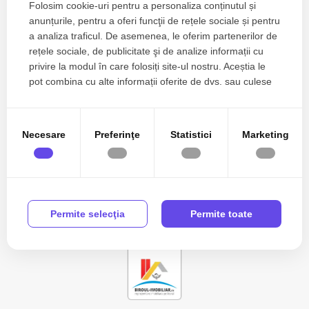
Folosim cookie-uri pentru a personaliza conținutul și
anunțurile, pentru a oferi funcţii de rețele sociale și pentru
a analiza traficul. De asemenea, le oferim partenerilor de
Zone de top terenuri de vanzare
rețele sociale, de publicitate şi de analize informații cu
Terenuri de vanzare in Mihail Kogalniceanu Exterior Nord
privire la modul în care folosiți site-ul nostru. Aceștia le
Apartamente de vanzare
pot combina cu alte informații oferite de dvs. sau culese
în urma folosirii serviciilor lor.
Apartamente de vanzare in Constanta
Apartamente de vanzare in Ovidiu
Apartamente de vanzare in Ovidiu Est
Necesare
Preferinţe
Statistici
Marketing
Apartamente de vanzare in Constanta Km 4-5
Vezi mai mult
Apartamente de vanzare in Mamaia
Apartamente de vanzare in Mamaia Nord
Apartamente de vanzare in Constanta Aurel Vlaicu
Permite selecţia
Permite toate
Case de vanzare
Case de vanzare in Constanta
Case de vanzare in Cumpana Central
Case de vanzare in Cumpana
Case de vanzare in Constanta Tomis II
Case de vanzare in Constanta Km 4-5