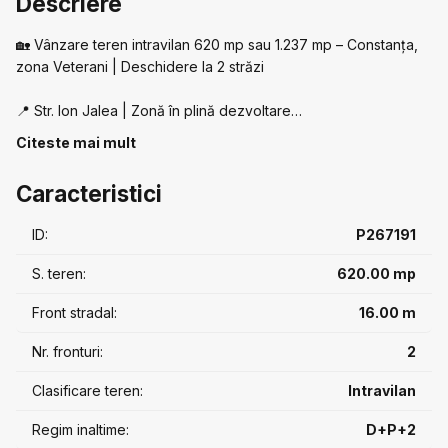
Descriere
🏡 Vânzare teren intravilan 620 mp sau 1.237 mp – Constanța,
zona Veterani | Deschidere la 2 străzi
📍 Str. Ion Jalea | Zonă în plină dezvoltare
📐 620 mp | Front 16 ml | Acces din 2 străzi
Citeste mai mult
🏗️ P+2 | POT 50% | Rezidențial / mixt
Caracteristici
✨ Ideal bloc mic, vile sau proiect multifamilial
📊 Formă regulată | Potențial ridicat de dezvoltare
ID:
P267191
➗ Posibilitate achiziție 1.237 mp cu front 33 m
S. teren:
620.00 mp
📄 Acte în regulă | Disponibil imediat
Front stradal:
16.00 m
Nr. fronturi:
2
💰 125 €/mp | 0% comision
📞 0740 664 364
Clasificare teren:
Intravilan
#TerenConstanta #ZonaVeterani #TerenIntravilan
Regim inaltime:
D+P+2
#InvestitieImobiliara #DezvoltareImobiliara #0Comision