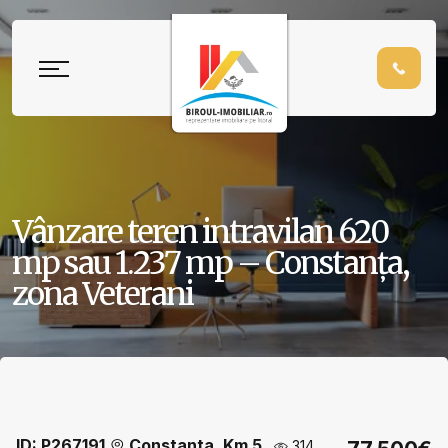
Vânzare teren intravilan 620
mp sau 1.237 mp – Constanța,
zona Veterani
ID: P267191
Constanta, Km 5
314