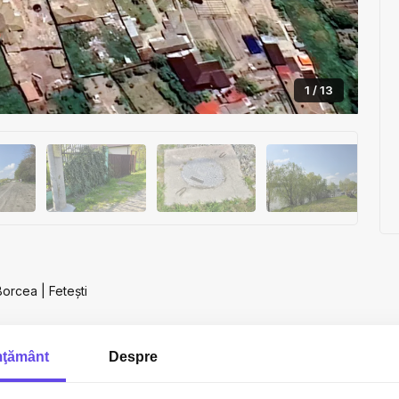
1 / 13
Borcea | Fetești
cuit
ţământ
Despre