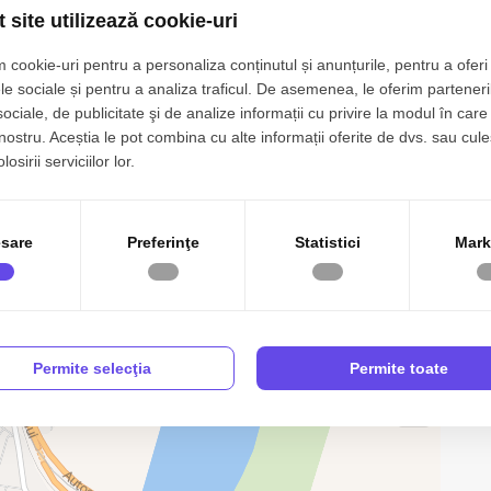
 site utilizează cookie-uri
 cookie-uri pentru a personaliza conținutul și anunțurile, pentru a oferi 
1
Nr. fronturi:
1
le sociale și pentru a analiza traficul. De asemenea, le oferim parteneri
sociale, de publicitate şi de analize informații cu privire la modul în care 
p
Clasificare teren:
Intravilan
 nostru. Aceștia le pot combina cu alte informații oferite de dvs. sau cule
m
osirii serviciilor lor.
sare
Preferinţe
Statistici
Mark
Canalizare
aDeVacanta #TerenIntravilan #InvestitieImobiliara #Fetesti
Permite selecţia
Permite toate