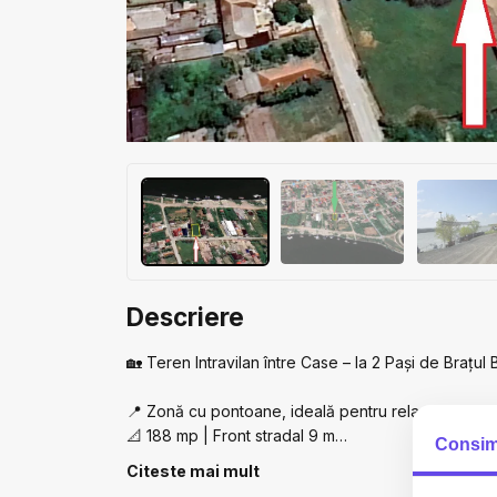
Descriere
🏡 Teren Intravilan între Case – la 2 Pași de Brațul 
📍 Zonă cu pontoane, ideală pentru relaxare și pes
📐 188 mp | Front stradal 9 m
Consim
🏗️ Disponibile 2 loturi egale, alaturate
Citeste mai mult
📄 Certificat de urbanism de informare recent emis