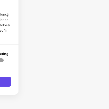
funcţii
lor de
folosiți
se în
eting