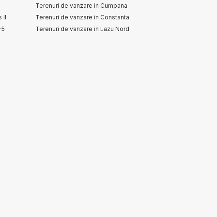
Terenuri de vanzare in Cumpana
 II
Terenuri de vanzare in Constanta
-5
Terenuri de vanzare in Lazu Nord
Terenuri de vanzare in Constanta Km 5
Terenuri de vanzare in Eforie Nord
Terenuri de vanzare in Constanta Exterior
Vest
Terenuri de vanzare in Fetesti Est
Terenuri de vanzare in Fetesti