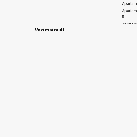
Apartam
Apartam
5
Apartam
Vezi mai mult
Apartam
Spatii comerciale de vanzare
Spatii comerciale de vanzare in Mihail
Kogalniceanu
Spatii comerciale de vanzare in Lazu Sud