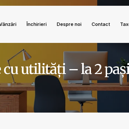
Vânzări
Închirieri
Despre noi
Contact
Tax
cu utilități – la 2 paș