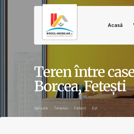
Acasă
Teren între case 
Borcea, Fetești
Vanzare
Terenuri
Fetesti
Est