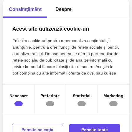
Consimţământ
Despre
Acest site utilizează cookie-uri
Folosim cookie-uri pentru a personaliza conținutul și
anunțurile, pentru a oferi funcţii de rețele sociale și pentru
100.000€
Ovidiu, Est
+ TVA
a analiza traficul. De asemenea, le oferim partenerilor de
Direct dezvoltator | 0% Comision – Apartament 2
rețele sociale, de publicitate şi de analize informații cu
camere cu vedere frontală la lac
privire la modul în care folosiți site-ul nostru. Aceștia le
pot combina cu alte informații oferite de dvs. sau culese
2 camere
2 bai
83mp
în urma folosirii serviciilor lor.
Necesare
Preferinţe
Statistici
Marketing
TOP
0% comision
Exclusivitate
De vanzare
Permite selecţia
Permite toate