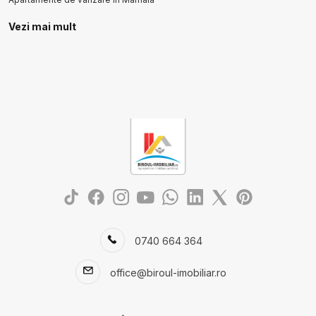
Apartamente de vanzare in Mamaia Nord
Vezi mai mult
Apartamente de vanzare in Constanta Aurel Vlaicu
Case de vanzare
Case de vanzare in Constanta
Case de vanzare in Cumpana Central
Case de vanzare in Cumpana
Case de vanzare in Constanta Tomis II
Case de vanzare in Constanta Km 4-5
Case de vanzare in Dobromir
Terenuri de vanzare
Terenuri de vanzare in Agigea
Terenuri de vanzare in Lazu
Terenuri de vanzare in Cumpana
0740 664 364
Terenuri de vanzare in Constanta
Terenuri de vanzare in Lazu Nord
office@biroul-imobiliar.ro
Terenuri de vanzare in Constanta Km 5
Terenuri de vanzare in Eforie Nord
Terenuri de vanzare in Constanta Exterior Vest