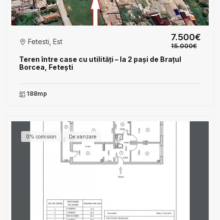
7.500€
Fetesti, Est
15.000€
Teren între case cu utilități – la 2 pași de Brațul
Borcea, Fetești
188mp
0% comision
De vanzare