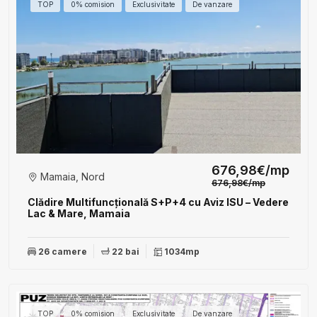
TOP
0% comision
Exclusivitate
De vanzare
676,98€/mp
Mamaia, Nord
676,98€/mp
Clădire Multifuncțională S+P+4 cu Aviz ISU – Vedere
Lac & Mare, Mamaia
26 camere
22 bai
1034mp
TOP
0% comision
Exclusivitate
De vanzare