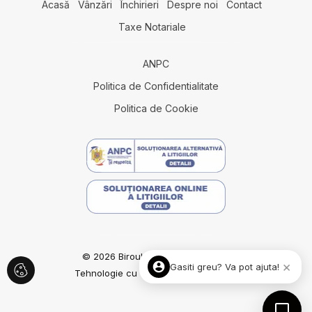
Acasă
Vânzări
Închirieri
Despre noi
Contact
Terenuri de vanzare in Fetesti Est
Taxe Notariale
Terenuri de vanzare in Fetesti
Spatii comerciale de vanzare
Spatii comerciale de vanzare in Mihail Kogalniceanu
ANPC
Spatii comerciale de vanzare in Lazu Sud
Politica de Confidentialitate
Politica de Cookie
© 2026 Biroul Imobiliar Constanta
×
Gasiti greu? Va pot ajuta!
Tehnologie cu viziune
ImmoFlux