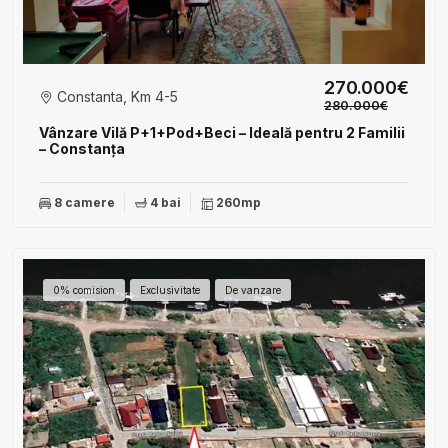
270.000€
Constanta, Km 4-5
280.000€
Vânzare Vilă P+1+Pod+Beci – Ideală pentru 2 Familii
– Constanța
8 camere
4 bai
260mp
0% comision
Exclusivitate
De vanzare