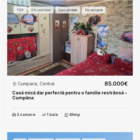
TOP
0% comision
Exclusivitate
De vanzare
85.000€
Cumpana, Central
Casă mică dar perfectă pentru o familie restrânsă –
Cumpăna
3 camere
1 baie
45mp