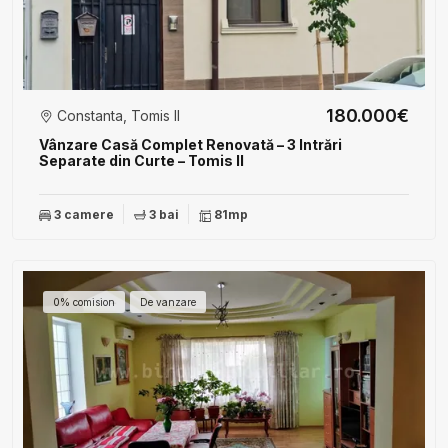
180.000€
Constanta, Tomis II
Vânzare Casă Complet Renovată – 3 Intrări
Separate din Curte – Tomis II
3 camere
3 bai
81mp
0% comision
De vanzare