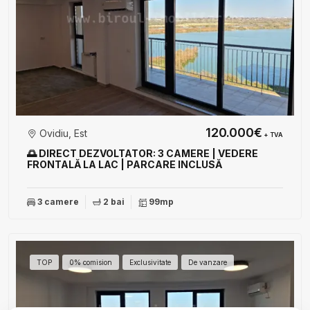
120.000€
Ovidiu, Est
+ TVA
🌅 DIRECT DEZVOLTATOR: 3 CAMERE | VEDERE
FRONTALĂ LA LAC | PARCARE INCLUSĂ
3 camere
2 bai
99mp
TOP
0% comision
Exclusivitate
De vanzare