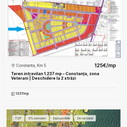
125€/mp
Constanta, Km 5
Teren intravilan 1.237 mp – Constanța, zona
Veterani | Deschidere la 2 străzi
1237mp
TOP
0% comision
Exclusivitate
De vanzare