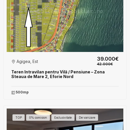
39.000€
Agigea, Est
42.000€
Teren Intravilan pentru Vilă / Pensiune – Zona
Steaua de Mare 2, Eforie Nord
500mp
TOP
0% comision
Exclusivitate
De vanzare