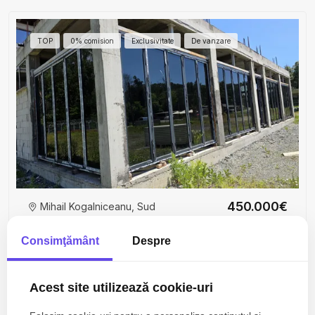
TOP
0% comision
Exclusivitate
De vanzare
450.000€
Mihail Kogalniceanu, Sud
OPORTUNITATE DE INVESTIȚIE STRATEGICĂ –
Clădire Mixtă 800 mp lângă Baza NATO
Consimţământ
Despre
12 camere
10 bai
670mp
Acest site utilizează cookie-uri