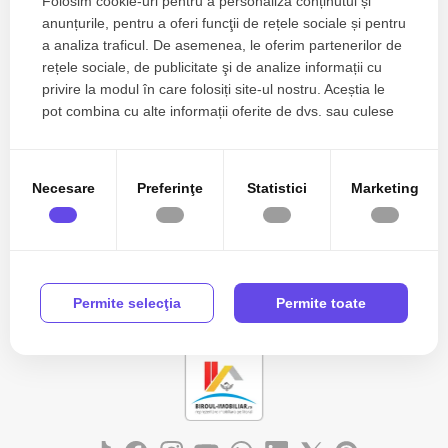
Folosim cookie-uri pentru a personaliza conținutul și
anunțurile, pentru a oferi funcţii de rețele sociale și pentru
a analiza traficul. De asemenea, le oferim partenerilor de
Zone de top spatii comerciale de vanzare
rețele sociale, de publicitate şi de analize informații cu
Spatii comerciale de vanzare in Mihail Kogalniceanu Sud
privire la modul în care folosiți site-ul nostru. Aceștia le
Numar de camere spatii comerciale de vanzare
pot combina cu alte informații oferite de dvs. sau culese
Apartamente de vanzare
în urma folosirii serviciilor lor.
Apartamente de vanzare in Constanta
Apartamente de vanzare in Ovidiu
Necesare
Preferinţe
Statistici
Marketing
Apartamente de vanzare in Ovidiu Est
Vezi mai mult
Apartamente de vanzare in Constanta Km 4-5
Apartamente de vanzare in Mamaia
Apartamente de vanzare in Mamaia Nord
Apartamente de vanzare in Constanta Aurel Vlaicu
Permite selecţia
Permite toate
Case de vanzare
Case de vanzare in Constanta
Case de vanzare in Cumpana Central
Case de vanzare in Cumpana
Case de vanzare in Constanta Tomis II
Case de vanzare in Constanta Km 4-5