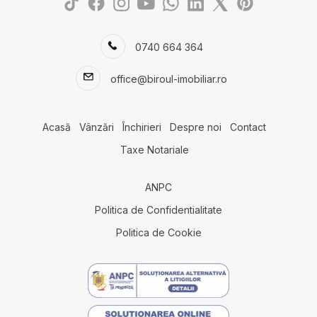
Case de vanzare in Dobromir
Terenuri de vanzare
0740 664 364
Terenuri de vanzare in Agigea
Terenuri de vanzare in Lazu
office@biroul-imobiliar.ro
Terenuri de vanzare in Cumpana
Terenuri de vanzare in Constanta
Terenuri de vanzare in Lazu Nord
Acasă
Vânzări
Închirieri
Despre noi
Contact
Terenuri de vanzare in Constanta Km 5
Taxe Notariale
Terenuri de vanzare in Eforie Nord
Terenuri de vanzare in Constanta Exterior Vest
Terenuri de vanzare in Fetesti Est
ANPC
Terenuri de vanzare in Fetesti
Politica de Confidentialitate
Spatii comerciale de vanzare
Politica de Cookie
Spatii comerciale de vanzare in Mihail Kogalniceanu
Spatii comerciale de vanzare in Lazu Sud