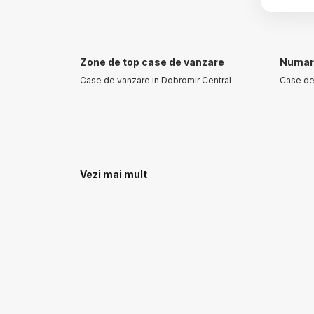
Zone de top case de vanzare
Numar 
Case de vanzare in Dobromir Central
Case de
Vezi mai mult
Terenuri de vanzare
Spatii
Terenuri de vanzare in Agigea
Spatii c
Kogalni
Terenuri de vanzare in Lazu
Spatii c
Terenuri de vanzare in Cumpana
Terenuri de vanzare in Constanta
Terenuri de vanzare in Lazu Nord
Terenuri de vanzare in Constanta Km 5