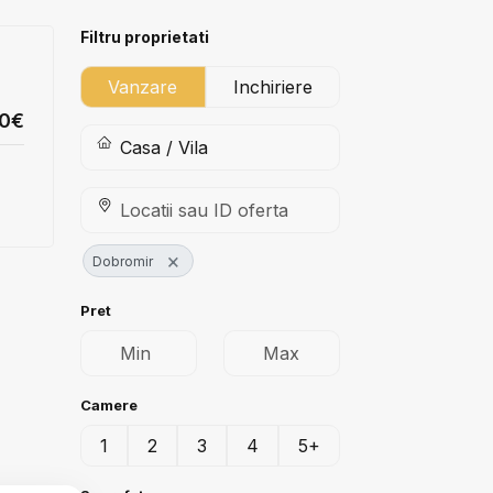
Filtru proprietati
Vanzare
Inchiriere
00€
×
Dobromir
Pret
Camere
1
2
3
4
5+