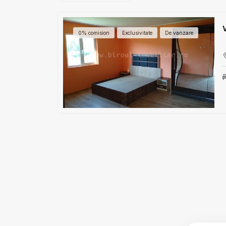
0% comision
Exclusivitate
De vanzare