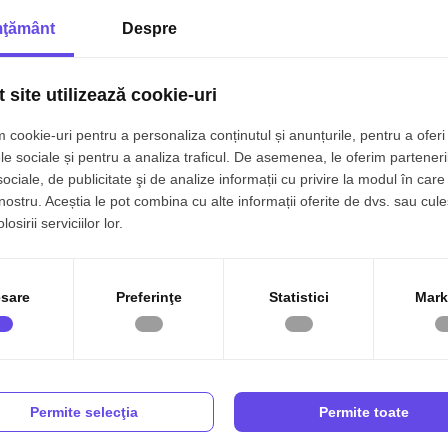
ţământ
Despre
 site utilizează cookie-uri
 cookie-uri pentru a personaliza conținutul și anunțurile, pentru a oferi 
le sociale și pentru a analiza traficul. De asemenea, le oferim parteneri
sociale, de publicitate şi de analize informații cu privire la modul în care 
 nostru. Aceștia le pot combina cu alte informații oferite de dvs. sau cule
osirii serviciilor lor.
sare
Preferinţe
Statistici
Mark
Permite selecţia
Permite toate