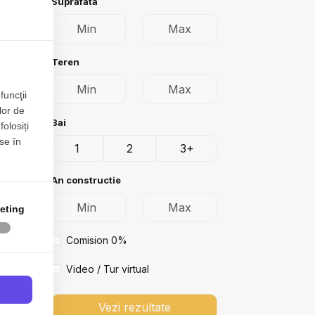
Suprafata
Teren
funcţii
lor de
Bai
folosiți
se în
1
2
3+
An constructie
eting
Comision 0%
Video / Tur virtual
Vezi rezultate