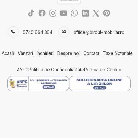
0740 664 364
office@biroul-imobiliar.ro
Acasă
Vânzări
Închirieri
Despre noi
Contact
Taxe Notariale
ANPC
Politica de Confidentialitate
Politica de Cookie