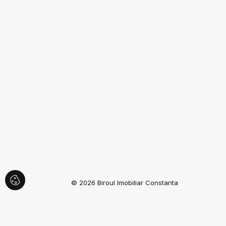
Terenuri de vanzare in Eforie Nord
Terenuri de vanzare in Constanta Exterior
Vest
Terenuri de vanzare in Fetesti Est
Terenuri de vanzare in Fetesti
© 2026 Biroul Imobiliar Constanta