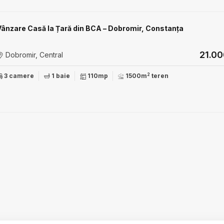
Vânzare Casă la Țară din BCA – Dobromir, Constanța
21.0
Dobromir, Central
2
3 camere
1 baie
110mp
1500m
teren