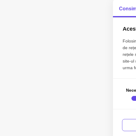
Consim
Acest
Folosim
de rețe
rețele 
site-ul
urma fol
Nece