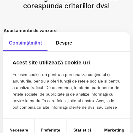
corespunda criteriilor dvs!
Apartamente de vanzare
Apartamente de vanzare in Ovidiu
Consimţământ
Despre
Apartamente de vanzare in Ovidiu Est
Apartamente de vanzare in Constanta
Apartamente de vanzare in Constanta Km 4-5
Acest site utilizează cookie-uri
Apartamente de vanzare in Mamaia
Apartamente de vanzare in Mamaia Nord
Folosim cookie-uri pentru a personaliza conținutul și
Vezi mai mult
anunțurile, pentru a oferi funcţii de rețele sociale și pentru
Case de vanzare
a analiza traficul. De asemenea, le oferim partenerilor de
Case de vanzare in Constanta
rețele sociale, de publicitate şi de analize informații cu
Case de vanzare in Cumpana Central
privire la modul în care folosiți site-ul nostru. Aceștia le
Case de vanzare in Cumpana
pot combina cu alte informații oferite de dvs. sau culese
Case de vanzare in Constanta Tomis II
în urma folosirii serviciilor lor.
Case de vanzare in Constanta Km 4-5
Case de vanzare in Dobromir
Necesare
Preferinţe
Statistici
Marketing
Terenuri de vanzare