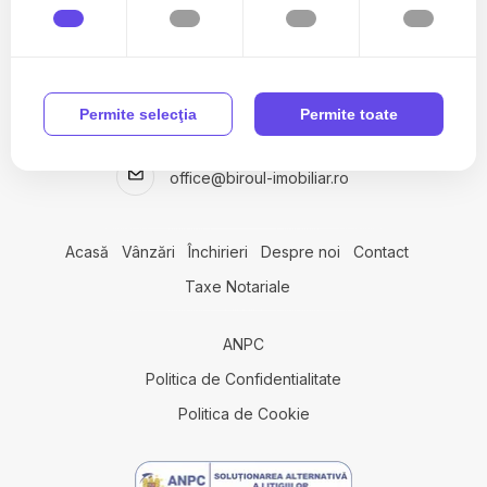
Terenuri de vanzare in Agigea
Terenuri de vanzare in Lazu
Terenuri de vanzare in Cumpana
Terenuri de vanzare in Constanta
Permite selecţia
Permite toate
0740 664 364
Terenuri de vanzare in Lazu Nord
Terenuri de vanzare in Constanta Km 5
office@biroul-imobiliar.ro
Terenuri de vanzare in Eforie Nord
Terenuri de vanzare in Constanta Exterior Vest
Terenuri de vanzare in Fetesti Est
Acasă
Vânzări
Închirieri
Despre noi
Contact
Terenuri de vanzare in Fetesti
Taxe Notariale
Spatii comerciale de vanzare
Spatii comerciale de vanzare in Mihail Kogalniceanu
Spatii comerciale de vanzare in Lazu Sud
ANPC
Politica de Confidentialitate
Politica de Cookie