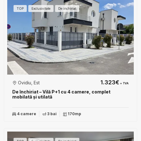
TOP
Exclusivitate
De inchiriat
1.323€
Ovidiu, Est
+ TVA
De închiriat – Vilă P+1 cu 4 camere, complet
mobilată și utilată
4 camere
3 bai
170mp