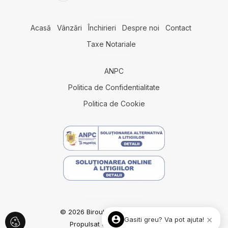
Acasă
Vânzări
Închirieri
Despre noi
Contact
Taxe Notariale
ANPC
Politica de Confidentialitate
Politica de Cookie
© 2026 Biroul Imobiliar Constanta
×
Gasiti greu? Va pot ajuta!
Propulsat de
ImmoFlux