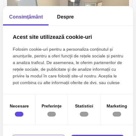
Consimţământ
Despre
Acest site utilizează cookie-uri
Folosim cookie-uri pentru a personaliza conținutul și
anunțurile, pentru a oferi funcţii de rețele sociale și pentru
a analiza traficul. De asemenea, le oferim partenerilor de
330€
Constanta, Bratianu
rețele sociale, de publicitate şi de analize informații cu
De Închiriat – Apartament 3 Camere | Zona Brătianu
privire la modul în care folosiți site-ul nostru. Aceștia le
(Școala 8), Constanța
pot combina cu alte informații oferite de dvs. sau culese
în urma folosirii serviciilor lor.
3 camere
1 baie
45mp
Necesare
Preferinţe
Statistici
Marketing
0% comision
De inchiriat