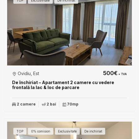
TOP
Exclusivitate
De inchiriat
500€
Ovidiu, Est
+ TVA
De închiriat – Apartament 2 camere cu vedere
frontală la lac & loc de parcare
2 camere
2 bai
70mp
TOP
0% comision
Exclusivitate
De inchiriat