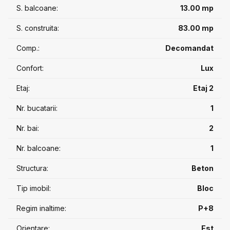
S. balcoane:
13.00 mp
💰 500 € + TVA (21%) / lună + 1 lună garanție
📞 0740 664 364
S. construita:
83.00 mp
#InchiriereOvidiu #Apartament2Camere #VedereLaLac
Comp.:
Decomandat
#LocDeParcare #TermenLung #ImobiliareConstanta
Confort:
Lux
Etaj:
Etaj 2
Nr. bucatarii:
1
Nr. bai:
2
Nr. balcoane:
1
Structura:
Beton
Tip imobil:
Bloc
Regim inaltime:
P+8
Orientare:
Est