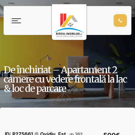
De închiriat – Apartament 2
camere cu vedere frontală la lac
& loc de parcare
ID: P275661
Ovidiu, Est
262