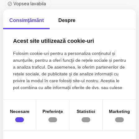
Vopsea lavabila
Faianta
Consimţământ
Despre
Parchet
Acest site utilizează cookie-uri
Gresie
Usa intrare Metal
Folosim cookie-uri pentru a personaliza conținutul și
anunțurile, pentru a oferi funcţii de rețele sociale și pentru
Bucatarie Mobilata
a analiza traficul. De asemenea, le oferim partenerilor de
rețele sociale, de publicitate şi de analize informații cu
Bucatarie Utilata
privire la modul în care folosiți site-ul nostru. Aceștia le
pot combina cu alte informații oferite de dvs. sau culese
Apometre
în urma folosirii serviciilor lor.
Contor caldura
Necesare
Preferinţe
Statistici
Marketing
Complet mobilat
Interfon