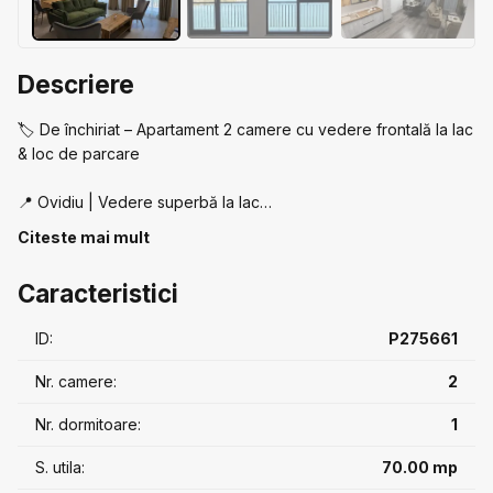
Descriere
🏷️ De închiriat – Apartament 2 camere cu vedere frontală la lac
& loc de parcare
📍 Ovidiu | Vedere superbă la lac
📐 83 mp | Etaj 2/8
Citeste mai mult
🌞 Balcon pe toată fațada (living + dormitor)
Caracteristici
🚿 2 băi | 🚇 2 lifturi
🔒 Videointerfon | ❄️ Aer condiționat
ID:
P275661
🪟 Tripan Barrier + izolație cu vată minerală
Nr. camere:
2
🅿️ Loc de parcare inclus
🛋️ Complet mobilat și utilat
Nr. dormitoare:
1
📅 Disponibil imediat | Închiriere pe termen lung
S. utila:
70.00 mp
📄 Proprietar persoană juridică (firmă) | Se emite factură