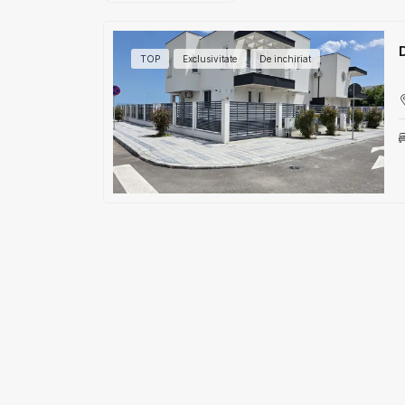
D
TOP
Exclusivitate
De inchiriat