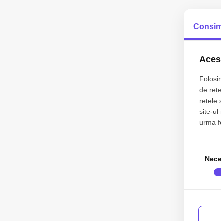
Consim
Acest
Folosim
de rețe
rețele 
site-ul
urma fol
Nece