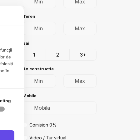
Teren
Bai
funcţii
1
2
3+
lor de
folosiți
An constructie
se în
Mobila
eting
Comision 0%
Video / Tur virtual