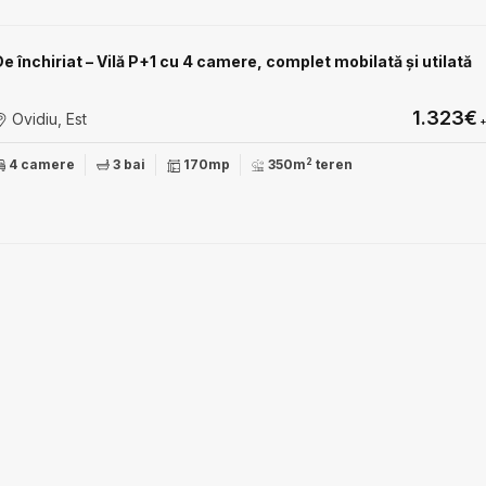
e închiriat – Vilă P+1 cu 4 camere, complet mobilată și utilată
1.323€
Ovidiu, Est
+
2
4 camere
3 bai
170mp
350m
teren