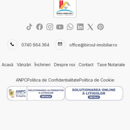
0740 664 364
office@biroul-imobiliar.ro
Acasă
Vânzări
Închirieri
Despre noi
Contact
Taxe Notariale
ANPC
Politica de Confidentialitate
Politica de Cookie