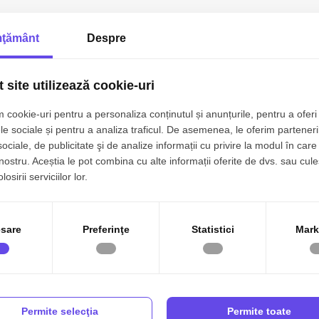
ţământ
Despre
 site utilizează cookie-uri
 cookie-uri pentru a personaliza conținutul și anunțurile, pentru a oferi 
le sociale și pentru a analiza traficul. De asemenea, le oferim parteneri
sociale, de publicitate şi de analize informații cu privire la modul în care 
 nostru. Aceștia le pot combina cu alte informații oferite de dvs. sau cule
osirii serviciilor lor.
sare
Preferinţe
Statistici
Mark
Permite selecţia
Permite toate