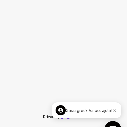
×
Gasiti greu? Va pot ajuta!
Driven by
ImmoFlux