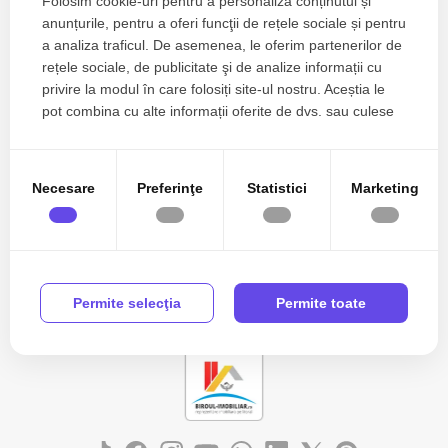
Folosim cookie-uri pentru a personaliza conținutul și
anunțurile, pentru a oferi funcţii de rețele sociale și pentru
a analiza traficul. De asemenea, le oferim partenerilor de
Zone de top apartamente de inchiriat
rețele sociale, de publicitate şi de analize informații cu
Apartamente de inchiriat in Ovidiu Est
privire la modul în care folosiți site-ul nostru. Aceștia le
Numar de camere apartamente de inchiriat
pot combina cu alte informații oferite de dvs. sau culese
Apartamente de inchiriat 2 camere
în urma folosirii serviciilor lor.
Apartamente de inchiriat
Apartamente de inchiriat in Ovidiu
Necesare
Preferinţe
Statistici
Marketing
Apartamente de inchiriat in Ovidiu Est
Vezi mai mult
Apartamente de inchiriat in Constanta
Apartamente de inchiriat in Constanta Bratianu
Case de inchiriat
Case de inchiriat in Ovidiu
Permite selecţia
Permite toate
Case de inchiriat in Ovidiu Est
Spatii birouri de inchiriat
Spatii birouri de inchiriat in Constanta
Spatii birouri de inchiriat in Constanta Casa de Cultura