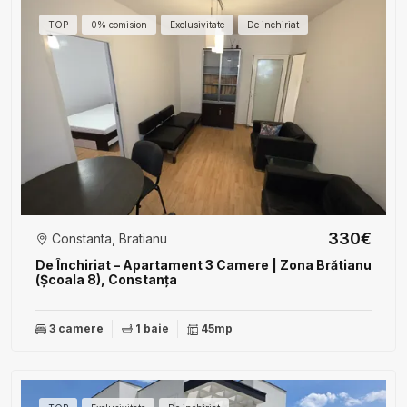
TOP
0% comision
Exclusivitate
De inchiriat
330€
Constanta, Bratianu
De Închiriat – Apartament 3 Camere | Zona Brătianu
(Școala 8), Constanța
3 camere
1 baie
45mp