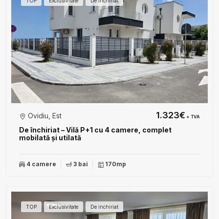
TOP
Exclusivitate
De inchiriat
1.323€
Ovidiu, Est
+ TVA
De închiriat – Vilă P+1 cu 4 camere, complet
mobilată și utilată
4 camere
3 bai
170mp
TOP
Exclusivitate
De inchiriat