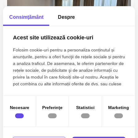
Consimţământ
Despre
Acest site utilizează cookie-uri
Folosim cookie-uri pentru a personaliza conținutul și
anunțurile, pentru a oferi funcţii de rețele sociale și pentru
a analiza traficul. De asemenea, le oferim partenerilor de
500€
Ovidiu, Est
+ TVA
rețele sociale, de publicitate şi de analize informații cu
De închiriat – Apartament 2 camere cu vedere
privire la modul în care folosiți site-ul nostru. Aceștia le
frontală la lac & loc de parcare
pot combina cu alte informații oferite de dvs. sau culese
în urma folosirii serviciilor lor.
2 camere
2 bai
70mp
Necesare
Preferinţe
Statistici
Marketing
0% comision
De inchiriat