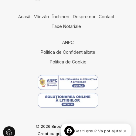
Acasă
Vânzări
Închirieri
Despre noi
Contact
Taxe Notariale
ANPC
Politica de Confidentialitate
Politica de Cookie
© 2026 Biroul Imobiliar Constanta
×
Gasiti greu? Va pot ajuta!
Creat cu grijă de
ImmoFlux